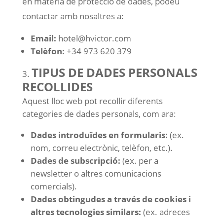
en matèria de protecció de dades, podeu
contactar amb nosaltres a:
Email:
hotel@hvictor.com
Telèfon:
+34 973 620 379
TIPUS DE DADES PERSONALS
RECOLLIDES
Aquest lloc web pot recollir diferents
categories de dades personals, com ara:
Dades introduïdes en formularis:
(ex.
nom, correu electrònic, telèfon, etc.).
Dades de subscripció:
(ex. per a
newsletter o altres comunicacions
comercials).
Dades obtingudes a través de cookies i
altres tecnologies similars:
(ex. adreces